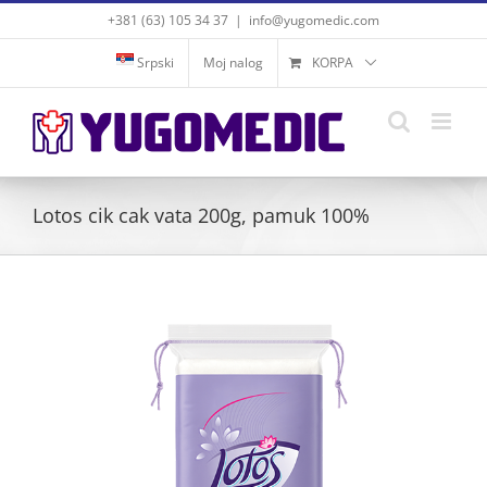
Skip
+381 (63) 105 34 37
|
info@yugomedic.com
to
content
Srpski
Moj nalog
KORPA
Lotos cik cak vata 200g, pamuk 100%