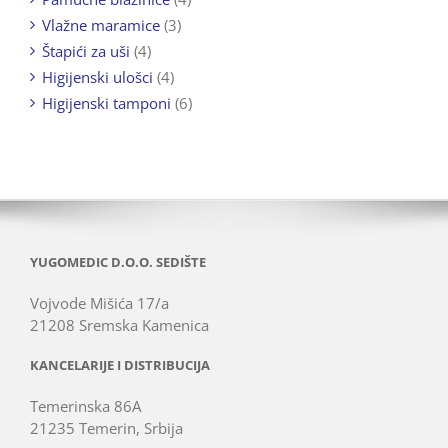
Vlažne maramice
(3)
Štapići za uši
(4)
Higijenski ulošci
(4)
Higijenski tamponi
(6)
YUGOMEDIC D.O.O. SEDIŠTE
Vojvode Mišića 17/a
21208 Sremska Kamenica
KANCELARIJE I DISTRIBUCIJA
Temerinska 86A
21235 Temerin, Srbija