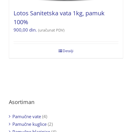
Lotos Sanitetska vata 1kg, pamuk
100%
900,00
din.
(uračunat PDV)
Detalji
Asortiman
Pamučne vate
(4)
Pamučne kuglice
(2)
Pamučne blazinice
(4)