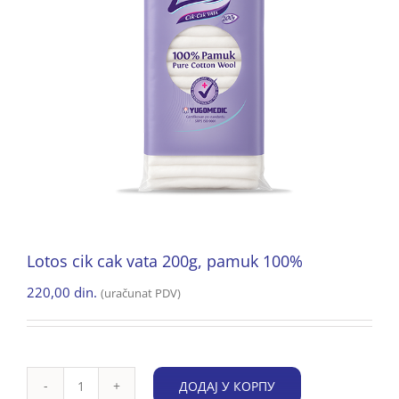
Lotos cik cak vata 200g, pamuk 100%
220,00
din.
(uračunat PDV)
ДОДАЈ У КОРПУ
Lotos