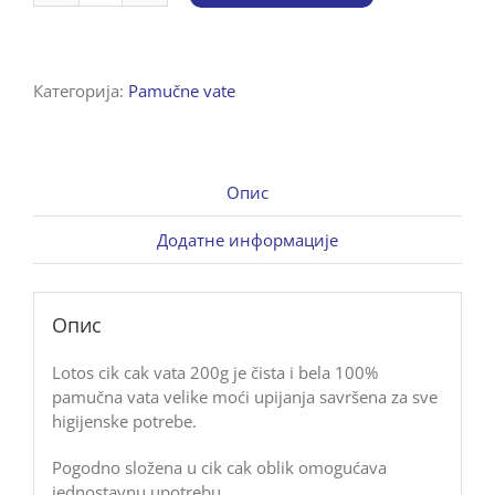
cik
cak
vata
Категорија:
Pamučne vate
200g,
pamuk
100%
количина
Опис
Додатне информације
Опис
Lotos cik cak vata 200g je čista i bela 100%
pamučna vata velike moći upijanja savršena za sve
higijenske potrebe.
Pogodno složena u cik cak oblik omogućava
jednostavnu upotrebu.