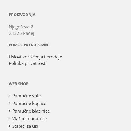
PROIZVODNJA
Njegoševa 2
23325 Padej
POMOĆ PRI KUPOVINI
Uslovi korišćenja i prodaje
Politika privatnosti
WEB SHOP
Pamučne vate
Pamučne kuglice
Pamučne blazinice
Vlažne maramice
Štapići za uši